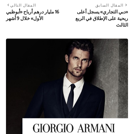
المقال السابق
المقال التالي
«دبي التجاري» يسجل أعلى
16 مليار درهم أرباح «أبوظبي
ربحية على الإطلاق في الربع
الأول» خلال 9 أشهر
الثالث