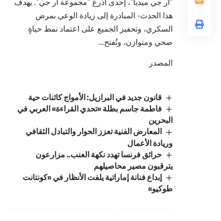
“آر جي ميديا”، إحدى أذرع “مجموعة آر جي”. يهدف
هذا الحدث- المبادرة إلى زيادة الوعي بمرض
السكري، وتحفيز الجميع على اعتماد نمط حياةٍ
صحي ومتوازن، وتُفتح…
المصدر
قانون جديد في البرازيل: الأمواج كائنات حية
فاطمة جاسم بطلة «تحدي القراءة» العربي في
البحرين
المعارض الفنية تعزز الحوار والتبادل الثقافي
وريادة الأعمال
حرائق فرنسا تهدد نكهة العنب.. مزارعون
يترقبون مصير محاصيلهم
إبداع فنانة إماراتية يلفت الأنظار في «كونتانت
طوكيو»