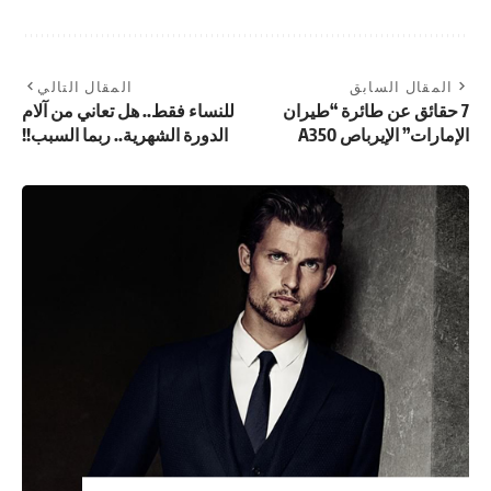
المقال السابق
المقال التالي
7 حقائق عن طائرة “طيران
للنساء فقط.. هل تعاني من آلام
الإمارات” الإيرباص A350
الدورة الشهرية.. ربما السبب!!