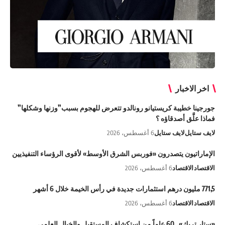
اخر الاخبار
جورجينا خطيبة كريستيانو رونالدو تتعرض للهجوم بسبب”وزنها وشكلها”
فماذا علَّق أصدقاؤه ؟
لايف ستايل
لايف ستايل
6 أغسطس، 2026
الإماراتيون يتصدرون «فوربس الشرق الأوسط» لأقوى الرؤساء التنفيذيين
الاقتصاد
الاقتصاد
6 أغسطس، 2026
771,5 مليون درهم استثمارات جديدة في رأس الخيمة خلال 6 أشهر
الاقتصاد
الاقتصاد
6 أغسطس، 2026
«ستار تريك».. 60 عاماً من استكشاف المستقبل والخيال العلمي