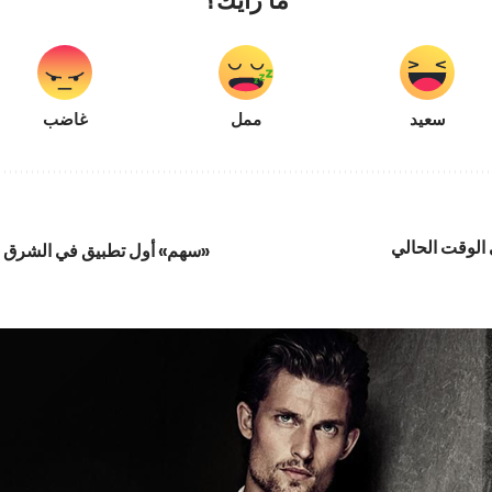
سعيد
ممل
غاضب