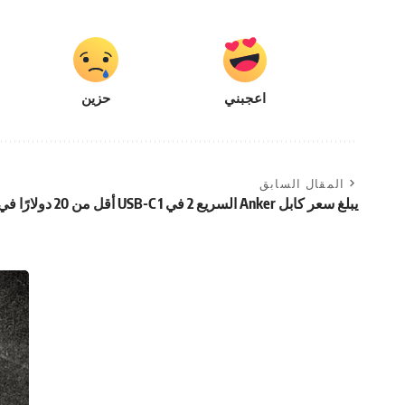
اعجبني
حزين
المقال السابق
يبلغ سعر كابل Anker السريع 2 في 1 USB-C أقل من 20 دولارًا في الوقت الحالي