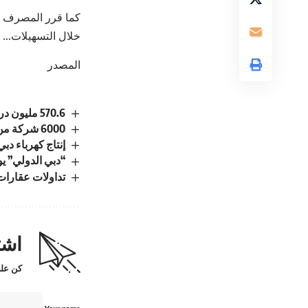
كما قرر المصرف ا
خلال التسهيلات…
المصدر
570.6 مليون درهم صافي أرباح “بريسايت” في 2023 بنمو 5.1%
6000 شركة من 170 دولة تشارك في «جيتكس غلوبال 2023»
إنتاج كهرباء دبي من الط
“دبي الدولي” ي
تداولات عقارات الشارقة تسج
اشت
كن على