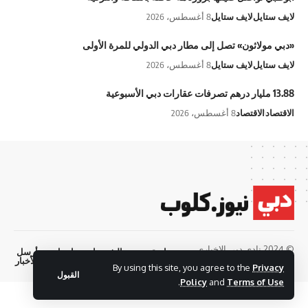
لايف ستايل
لايف ستايل
8 أغسطس، 2026
«دبي مولاثون» تصل إلى مطار دبي الدولي للمرة الأولى
لايف ستايل
لايف ستايل
8 أغسطس، 2026
13.88 مليار درهم تصرفات عقارات دبي الأسبوعية
الاقتصاد
الاقتصاد
8 أغسطس، 2026
© 2024 نادي دبي الإخباري.
سياسة
الشروط
اتصل
أرسل
الخصوصية
والاحكام
بنا
الأخبار
جميع الحقوق محفوظة
By using this site, you agree to the
Privacy
القبول
.
Policy
and
Terms of Use