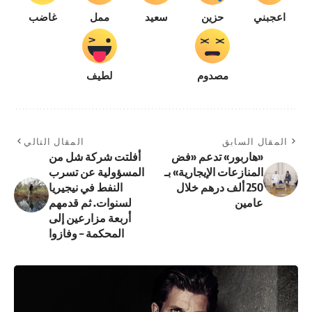
اعجبني
حزين
سعيد
ممل
غاضب
مصدوم
لطيف
المقال السابق
المقال التالي
«هاربور» تدعم «فض
أفلتت شركة شل من
المنازعات الإيجارية» بـ
المسؤولية عن تسرب
250 ألف درهم خلال
النفط في نيجيريا
عامين
لسنوات. ثم قدمهم
أربعة مزارعين إلى
المحكمة – وفازوا