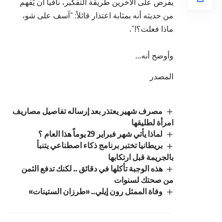
يفرض على الآخرين طريقة التفكير، نافياً أن يُفهم
من حديثه أنه بمثابة اعتذار قائلاً: “آسف على شو،
ماذا فعلت؟!”.
وأوضح أنه…
المصدر
مصرف شهير يعتذر بعد إرساله تفاصيل مصاريف
امرأة لطليقها
لماذا يأتي شهر فبراير 29 يوماً هذا العام ؟
بريطانيا تختبر برنامج ذكاء اصطناعي يتنبأ
بالجريمة قبل ارتكابها
هذه الوجبة تأكلها في دقائق .. لكنك تدفع الثمن
من صحتك لسنوات
وفاة الممثل رون إيلي.. «طرزان الستينات»