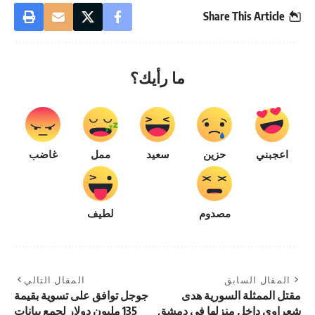
Share This Article
ما رأيك؟
اعجبني
حزين
سعيد
ممل
غاضب
مصدوم
لطيف
المقال السابق
المقال التالي
مقتل الممثلة السورية هدى
جوجل توافق على تسوية بقيمة
شعراوي داخل منزلها في دمشق
135 مليون دولار لجمع بيانات