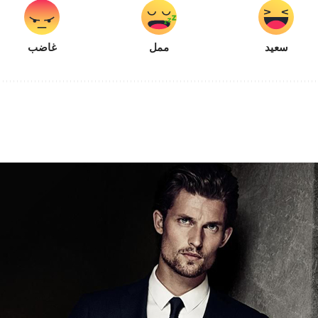
سعيد
ممل
غاضب