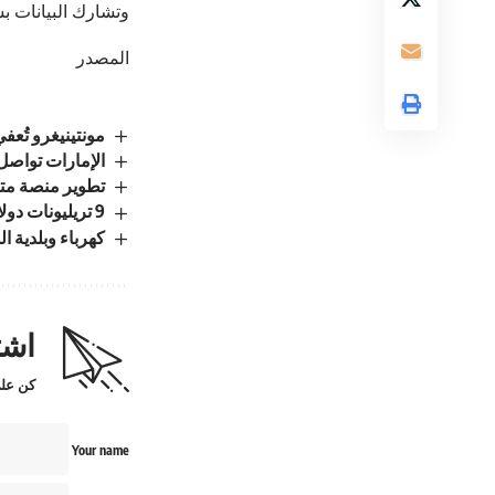
وتشارك البيانات 
المصدر
مونتينيغرو تُع
الإمارات تواصل ت
تطوير منصة متك
9 تريليونات دولار أصول جديدة تنضم إلى «أبوظبي العالمي»
كهرباء وبلدية 
اشت
كن على
Your name