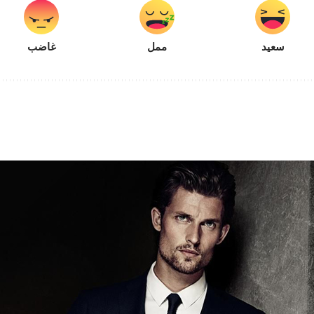
سعيد
ممل
غاضب