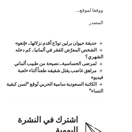
ووفقا لموقع…
المصدر
حديقة حيوان برلين تودّع أقدم نزلائها.. «إنغو»
الشخص المعرّض للفقر في ألمانيا.. كم دخله
الشهري؟
لمرضى الحساسية.. نصيحة من طبيب ألماني
مراهق غاضب يقتل شقيقه طعناً أثناء «لعبة
فيديو»
الكاتبة السعودية سامية الحربي تُوقع “لسن كبقية
النساء”
اشترك في النشرة
اليومية