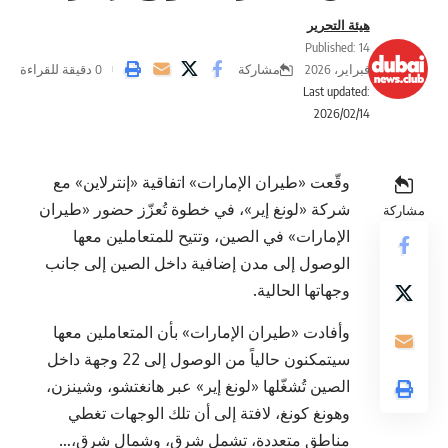
هيئة التحرير
Published: 14
مشاركة
فبراير، 2026
0 دقيقة للقراءة
Last updated:
2026/02/14
وقّعت «طيران الإمارات» اتفاقية «إنترلاين» مع
شركة «لونغ إير»، في خطوة تُعزّز حضور «طيران
مشاركة
الإمارات» في الصين، وتتيح للمتعاملين معها
الوصول إلى مدن إضافية داخل الصين إلى جانب
وجهاتها الحالية.
وأفادت «طيران الإمارات» بأن المتعاملين معها
سيتمكنون حالياً من الوصول إلى 22 وجهة داخل
الصين تُشغّلها «لونغ إير» عبر هانغتشو، وشينزن،
وهونغ كونغ، لافتة إلى أن تلك الوجهات تغطي
مناطق متعددة، تشمل شرق، وشمال شرق،…