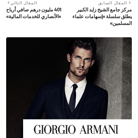
المقال السابق
المقال التالي
مركز جامع الشيخ زايد الكبير
401 مليون درهم صافي أرباح
يطلق سلسلة «إسهامات علماء
«الأنصاري للخدمات المالية»
المسلمين»