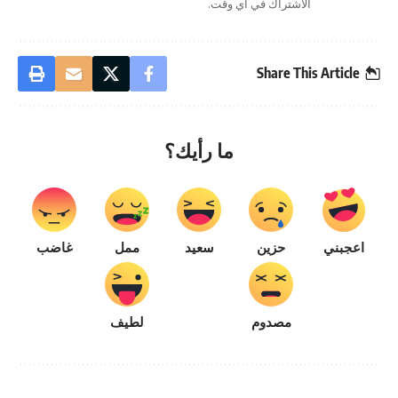
الاشتراك في أي وقت.
Share This Article
ما رأيك؟
اعجبني
حزين
سعيد
ممل
غاضب
مصدوم
لطيف