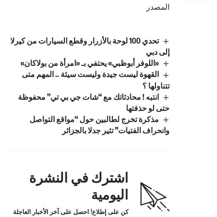
المصدر
تحدي 100 لوحة بالأزرار وقطع السيارات من كيرلا
إلى دبي
«اللوفر أبوظبي» يحتفي بـ «امرأة من بولاكان»
القهوة ليست جيدة وليست سيئة .. المهم متى
تتناولها ؟
انتبه ! محادثاتك مع “شات جي بي تي” محفوظة
حتى لو حذفتها
مذكرة تخرج لطالبين حول “مواقع التواصل
وانحراف الفتيات” تثير جدلا بالجزائر
اشترك في النشرة
اليومية
كن على إطلاع! احصل على آخر الأخبار العاجلة