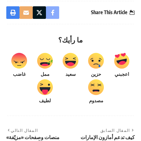
Share This Article
ما رأيك؟
اعجبني
حزين
سعيد
ممل
غاضب
مصدوم
لطيف
المقال السابق
المقال التالي
كيف تدعم أمازون الإمارات
منصات وصفحات «مزيّفة»