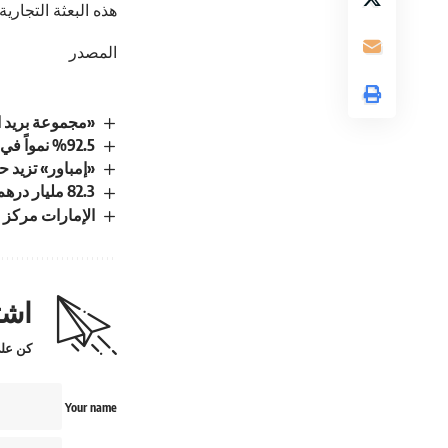
هذه البعثة التجارية
المصدر
«مجموعة بريد ا
%92.5 نمواً في التجارة غير النفطية بين الإمارات والسعودية خلال 10 سنوات
«إمباور» تزيد حج
82.3 مليار درهم رصيد تسهيلات بنوك الإمارات للشركات الصغيرة والمتوسطة بنهاية سبتمبر
الإمارات مركز ع
اشت
كن على
Your name