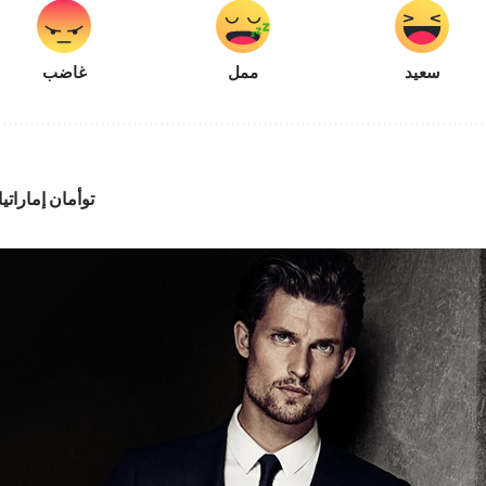
سعيد
ممل
غاضب
توأمان إمارات