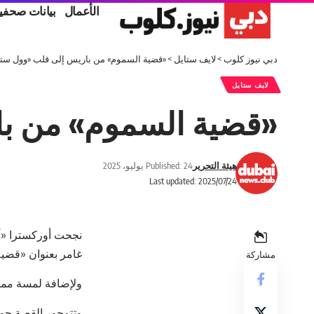
الأعمال
بيانات صحفي
دبي نيوز كلوب
>
لايف ستايل
>
«قضية السموم» من باريس إلى قلب «وول ست
لايف ستايل
«قضية السموم» من ب
هيئة التحرير
Published: 24 يوليو، 2025
Last updated: 2025/07/24
نجحت أوركسترا «أو
غامر بعنوان «قضية
مشاركة
ولإضافة لمسة مميز
وتتمحور القصة حول