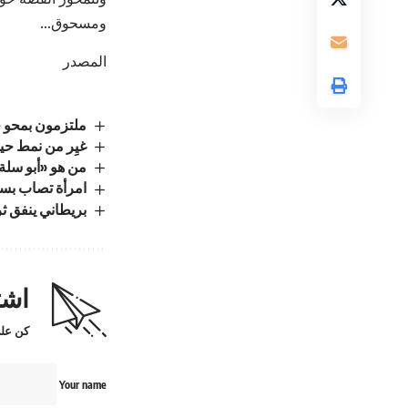
ومسحوق…
المصدر
ملتزمون بمحو جم
غيِر من نمط حي
من هو «أبو سلة
امرأة تصاب بسك
بريطاني ينفق ثر
اشت
كن على
Your name