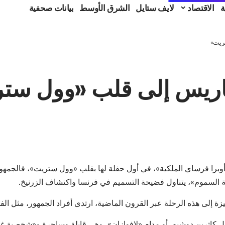
ة
الاقتصاد
لايف ستايل
الشرق الأوسط
بيانات صحفية
ريت»
اريس إلى قلب «وول ست
برا فرساي الملكية»، في أول حفلة لها بقلب «وول ستريت»، فالجمهو
 السموم»، يتناول فضيحة التسميم في فرنسا واكتشاف الزرنيخ.
ة إلى هذه الرحلة عبر القرون الماضية، ارتدى أفراد الجمهور، مثل ال
 كاترين دوشيه، أو مدام «لافوازان»، وهي قابلة وساحرة و«شخصية غ