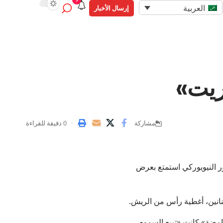
9
العربية
إرسال الأخبار
ريت»
مشاركة
0 دقيقة للقراءة
ر النيويوركي استمتع بعرض
فنانين، أغطية رأس من الريش.
امضة» كانت «تبيع السموم