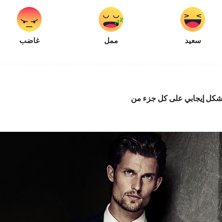
سعيد
ممل
غاضب
اء الاصطناعى يؤثر بشكل إيجابي على كل جزء من