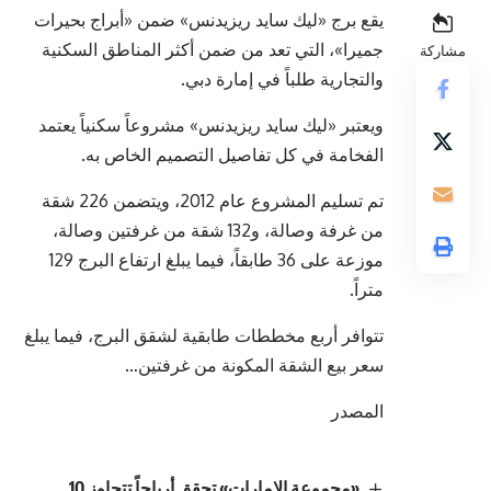
يقع برج «ليك سايد ريزيدنس» ضمن «أبراج بحيرات
جميرا»، التي تعد من ضمن أكثر المناطق السكنية
مشاركة
والتجارية طلباً في إمارة دبي.
ويعتبر «ليك سايد ريزيدنس» مشروعاً سكنياً يعتمد
الفخامة في كل تفاصيل التصميم الخاص به.
تم تسليم المشروع عام 2012، ويتضمن 226 شقة
من غرفة وصالة، و132 شقة من غرفتين وصالة،
موزعة على 36 طابقاً، فيما يبلغ ارتفاع البرج 129
متراً.
تتوافر أربع مخططات طابقية لشقق البرج، فيما يبلغ
سعر بيع الشقة المكونة من غرفتين…
المصدر
«مجموعة الإمارات» تحقق أرباحاً تتجاوز 10