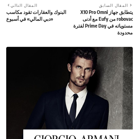
المقال السابق
المقال التالي
يتطابق جهاز X10 Pro Omni
البنوك والعقارات تقود مكاسب
robovac من Eufy مع أدنى
«دبي المالي» في أسبوع
مستوياته في Prime Day لفترة
محدودة