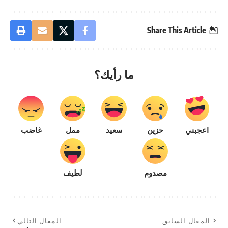
Share This Article
ما رأيك؟
اعجبني
حزين
سعيد
ممل
غاضب
مصدوم
لطيف
المقال السابق
المقال التالي