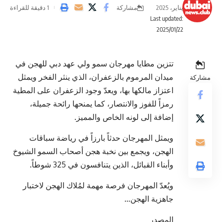
مشاركة
يناير، 2025
1 دقيقة للقراءة
Last updated:
2025/01/22
تتزين مطايا مهرجان سمو ولي عهد دبي للهجن في
ميدان المرموم بالزعفران، الذي ينثر الفخر ويمثل
مشاركة
اعتزاز مالكها بها، ويعدّ وجود الزعفران على المطية
رمزاً للفوز والانتصار، كما يمنحها رائحة جميلة،
إضافة إلى لونه الخاص والمميز.
ويمثل المهرجان حدثاً بارزاً في رياضة سباقات
الهجن، ويجمع بين نخبة هجن أصحاب السمو الشيوخ
وأبناء القبائل، الذين يتنافسون في 325 شوطاً.
ويُعدّ المهرجان فرصة مهمة لمُلاك الهجن لاختبار
جاهزية الهجن…
المصدر