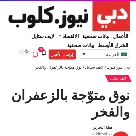
الأعمال
بيانات صحفية
الاقتصاد
لايف ستايل
الشرق الأوسط
بيانات صحفية
9
العربية
إرسال الأخبار
دبي نيوز كلوب
>
لايف ستايل
>
نوق متوّجة بالزعفران والفخر
لايف ستايل
نوق متوّجة بالزعفران
والفخر
هيئة التحرير
Published: 22