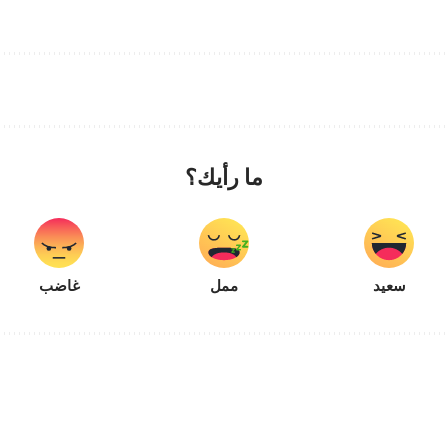
ما رأيك؟
سعيد
ممل
غاضب