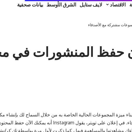
ة
الاقتصاد
لايف ستايل
الشرق الأوسط
بيانات صحفية
لك Instagram الآن حفظ المنشور
وم Instagram ببناء ميزة المجموعات الحالية الخاصة به من خلال السماح لك بإنشا
اء. في
إعلان على تويتر
، يقول Instagram أنه يمكنك الآن حف
ؤك مشاهدتها والمساهمة فيها ، كما ذكرت لأول مرة بواسطة
تك كران