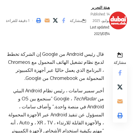
هيئة التحرير
Published: 14
مشاركة
يوليو، 2025
1 دقيقة للقراءة
Last updated:
2025/07/14
قال رئيس Android من Google إن الشركة تخطط
لدمج نظام تشغيل الهاتف المحمول مع Chromeos
مشاركة
، البرنامج الذي يعمل حاليًا عبر أجهزة الكمبيوتر
المحمولة من Chromebook من Google.
أخبر سمير سامات ، رئيس نظام Android البيئي
من Google ،
TechRadar
“سنجمع بين OS و
Android في منصة واحدة.” وأضاف سامات ،
المسؤول عن تنفيذ Android عبر الأجهزة المحمولة
، والأجهزة القابلة للارتداء ، XR ، TV ، و Auto ، أنه
“مهتم بكيفية استخدام الأشخاص لأجهزة الكمبيوتر