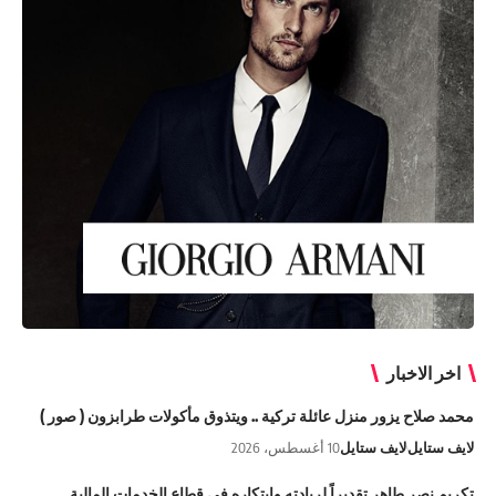
اخر الاخبار
محمد صلاح يزور منزل عائلة تركية .. ويتذوق مأكولات طرابزون ( صور )
لايف ستايل
لايف ستايل
10 أغسطس، 2026
تكريم نصر طاهر تقديراً لريادته وابتكاره في قطاع الخدمات المالية