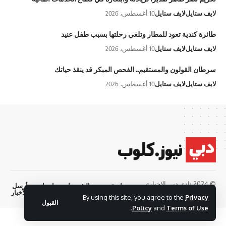
لايف ستايل
لايف ستايل
10 أغسطس، 2026
طائرة كندية تعود للمطار وتلغي رحلتها بسبب طفل عنيد
لايف ستايل
لايف ستايل
10 أغسطس، 2026
سرطان القولون والمستقيم.. الفحص المبكر قد ينقذ حياتك
لايف ستايل
لايف ستايل
10 أغسطس، 2026
© 2024 نادي دبي الإخباري.
سياسة
الشروط
اتصل
أرسل
الخصوصية
والاحكام
بنا
الأخبار
جميع الحقوق محفوظة
By using this site, you agree to the
Privacy
القبول
.
Policy
and
Terms of Use