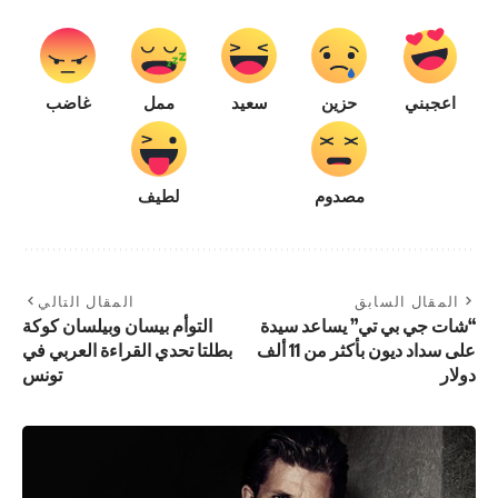
اعجبني
حزين
سعيد
ممل
غاضب
مصدوم
لطيف
المقال السابق
المقال التالي
“شات جي بي تي” يساعد سيدة
التوأم بيسان وبيلسان كوكة
على سداد ديون بأكثر من 11 ألف
بطلتا تحدي القراءة العربي في
دولار
تونس