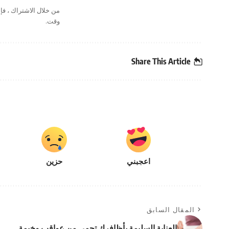
من خلال الاشتراك ، ف
وقت.
Share This Article
اعجبني
حزين
المقال السابق
العناية السليمة بأظافركِ تحمي من عواقب وخيمة