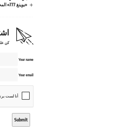
«بوينغ 777» المحدثة تُقلع إلى جنيف
اشت
كن على
Your name
Your email