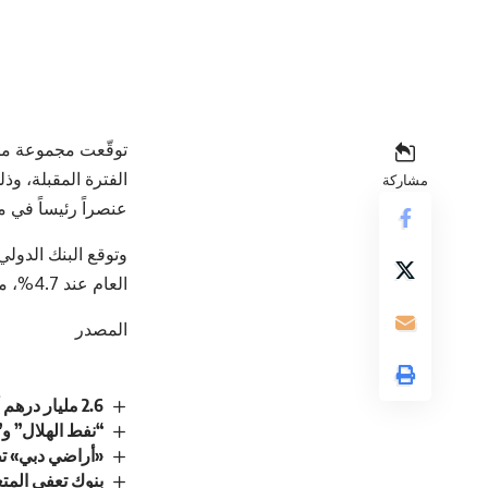
توقّعت مجموعة من ا
الفترة المقبلة، وذ
مشاركة
عنصراً رئيساً في م
وتوقع البنك الدولي
العام عند 4.7%، مستنداً إلى التطور…
المصدر
2.6 مليار درهم أرباح «الاتحاد للطيران» في 2025
“نفط الهلال” و”د
«أراضي دبي» تط
بنوك تعفي المت