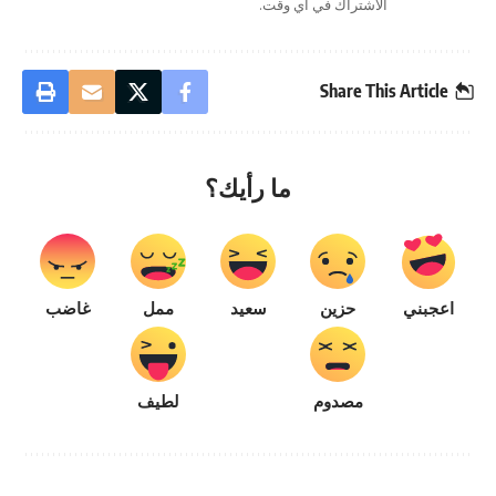
الاشتراك في أي وقت.
Share This Article
ما رأيك؟
اعجبني
حزين
سعيد
ممل
غاضب
مصدوم
لطيف