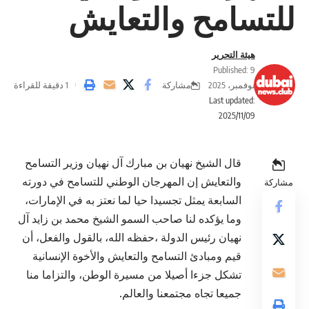
للتسامح والتعايش
هيئة التحرير
Published: 9
مشاركة
نوفمبر، 2025
1 دقيقة للقراءة
Last updated:
2025/11/09
قال الشيخ نهيان بن مبارك آل نهيان وزير التسامح
والتعايش إن المهرجان الوطني للتسامح في دورته
مشاركة
السابعة يمثل تجسيدا حيا لما نعتز به في الإمارات،
وما يؤكده لنا صاحب السمو الشيخ محمد بن زايد آل
نهيان رئيس الدولة ،حفظه الله، بالقول والفعل، أن
قيم ومبادئ التسامح والتعايش والأخوة الإنسانية
تشكل جزءا أصيلا من مسيرة الوطن، والتزاما منا
جميعا تجاه مجتمعنا والعالم.